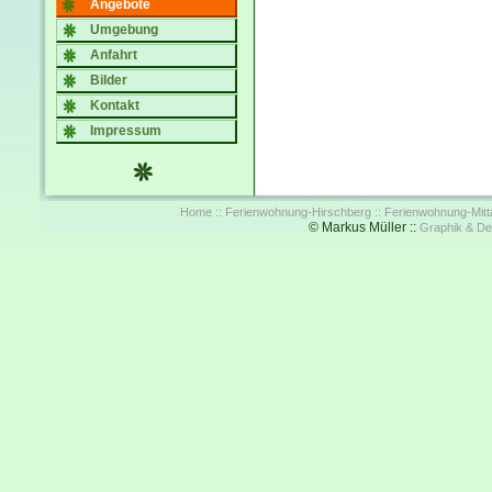
Angebote
Umgebung
Anfahrt
Bilder
Kontakt
Impressum
Home ::
Ferienwohnung-Hirschberg ::
Ferienwohnung-Mitta
© Markus Müller ::
Graphik & De