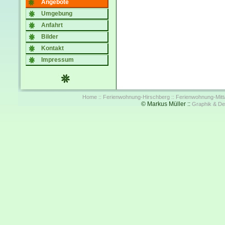
Angebote
Umgebung
Anfahrt
Bilder
Kontakt
Impressum
Home ::
Ferienwohnung-Hirschberg ::
Ferienwohnung-Mitta
© Markus Müller ::
Graphik & De