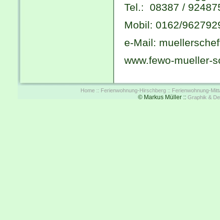
Tel.: 08387 / 92487
Mobil: 0162/962792
e-Mail: muellersch
www.fewo-mueller-s
Home ::
Ferienwohnung-Hirschberg ::
Ferienwohnung-Mitta
© Markus Müller ::
Graphik & De