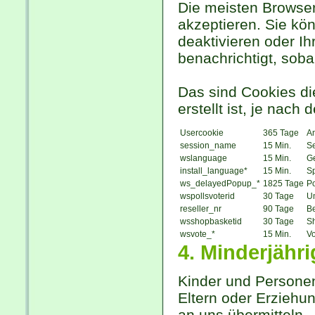
Die meisten Browser
akzeptieren. Sie kö
deaktivieren oder Ih
benachrichtigt, sob
Das sind Cookies d
erstellt ist, je nac
Usercookie
365 Tage
A
session_name
15 Min.
S
wslanguage
15 Min.
G
install_language*
15 Min.
Sp
ws_delayedPopup_*
1825 Tage
Po
wspollsvoterid
30 Tage
Um
reseller_nr
90 Tage
B
wsshopbasketid
30 Tage
S
wsvote_*
15 Min.
Vo
4. Minderjähr
Kinder und Personen
Eltern oder Erzieh
an uns übermitteln.